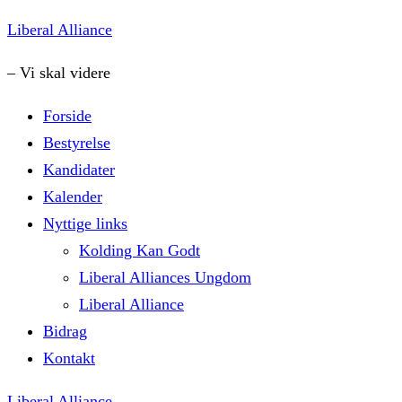
Skip
Liberal Alliance
to
– Vi skal videre
content
Forside
Bestyrelse
Kandidater
Kalender
Nyttige links
Kolding Kan Godt
Liberal Alliances Ungdom
Liberal Alliance
Bidrag
Kontakt
Liberal Alliance