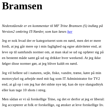
Bramsen
Nedenstående er en kommentar til MF Trine Bramsen (S) indlæg på
Version2 omkring IT-Nørder, som kan læses
her
Jeg er nok hvad der er kategoriseret som en nørd, men det er mere
fordi, at jeg går mere op i min faglighed og egne aktiviteter end, at
leve op til samfunds normer om, at man skal se ud og opfører sig på
en bestemt måde samt gå ud og drikker hver weekend. At jeg ikke
følger disse normer gør, at jeg bliver kaldt en nørd.
Jeg vil hellere ud i naturen, sejle, fiske, vandre, træne, køre på min
motorcykel og arbejde med mit fag som IT Administrator for TV2
end, at gå op i om jeg har det sidste nye tøj, kan de nye slangudtryk
eller kan tage 10 shots i streg.
Men sådan er vi så forskellige Trine, og det er derfor at jeg er liberal:
Jeg accepterer at folk er forskellige, og ønsker at leve forskellige liv.