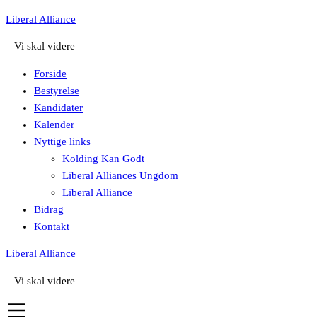
Skip
Liberal Alliance
to
– Vi skal videre
content
Forside
Bestyrelse
Kandidater
Kalender
Nyttige links
Kolding Kan Godt
Liberal Alliances Ungdom
Liberal Alliance
Bidrag
Kontakt
Liberal Alliance
– Vi skal videre