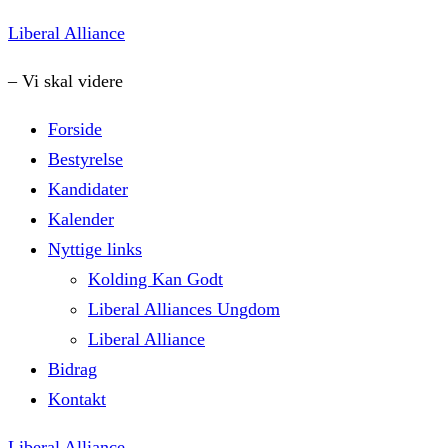
Skip
Liberal Alliance
to
– Vi skal videre
content
Forside
Bestyrelse
Kandidater
Kalender
Nyttige links
Kolding Kan Godt
Liberal Alliances Ungdom
Liberal Alliance
Bidrag
Kontakt
Liberal Alliance