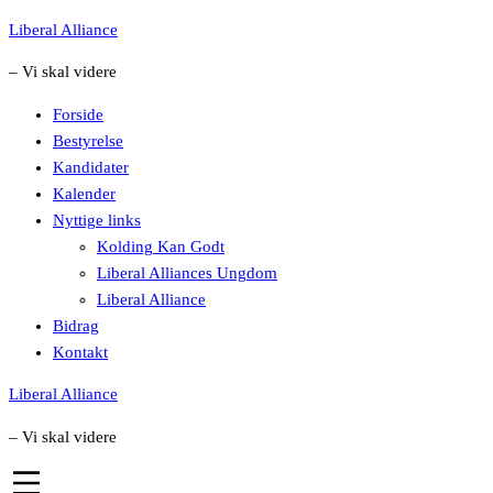
Skip
Liberal Alliance
to
– Vi skal videre
content
Forside
Bestyrelse
Kandidater
Kalender
Nyttige links
Kolding Kan Godt
Liberal Alliances Ungdom
Liberal Alliance
Bidrag
Kontakt
Liberal Alliance
– Vi skal videre